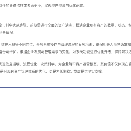
对性的改进措施或考虑更换，实现资产资源的优化配置。
配合与科学实施步骤。前期需进行全面的资产清查，摸清企业现有资产的数量、状态、
场景适配。
、维护人员等不同岗位，开展系统操作与管理流程的专项培训，确保相关人员熟练掌握
备份与维护，根据企业发展与管理需求的变化，对系统功能进行优化升级，保障解决
实现信息透明、流程优化、决策科学，为企业筑牢资产运营根基。其价值不仅体现在管
，既是对现有资产管理体系的优化，更是为长期稳定发展提供坚实支撑。