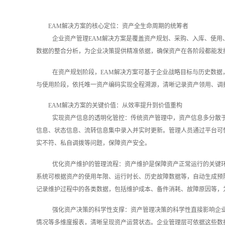
EAM解决方案的核心定位：资产全生命周期的统筹者
企业资产管理EAM解决方案是覆盖资产规划、采购、入库、使
数据的整合分析，为企业决策提供精准依据，确保资产在各阶段都能发
在资产规划阶段，EAM解决方案可基于企业战略目标与历史数
与使用阶段，依托唯一资产编码实现全程溯源，清晰记录资产领用、调
EAM解决方案的关键价值：从效率提升到价值重构
实现资产信息的透明化管控：传统资产管理中，资产信息多分散
信息、状态信息、流转信息集中录入并实时更新。管理人员通过平台可
实不符、私自调拨等问题，保障资产安全。
优化资产维护的管理流程：资产维护是保障资产正常运行的关键环
系统可根据资产的使用年限、运行时长、历史故障数据等，自动生成预
记录维护过程中的各类数据，包括维护成本、备件消耗、故障原因等，
强化资产决策的科学性支撑：资产管理决策的科学性直接影响企
情况等多维度报表，清晰呈现资产运营状态。企业管理层可依据这些数