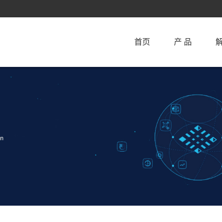
首页
产 品