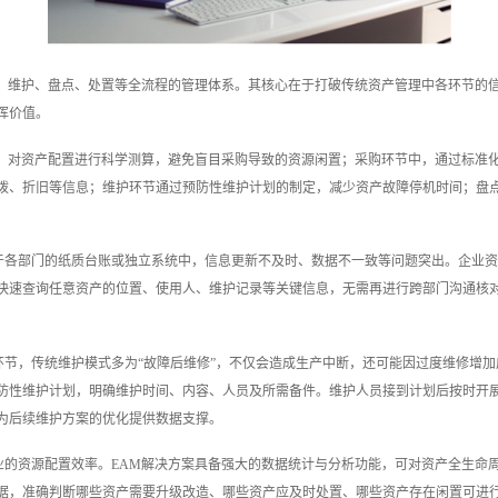
用、维护、盘点、处置等全流程的管理体系。其核心在于打破传统资产管理中各环节的
挥价值。
据，对资产配置进行科学测算，避免盲目采购导致的资源闲置；采购环节中，通过标准
拨、折旧等信息；维护环节通过预防性维护计划的制定，减少资产故障停机时间；盘
于各部门的纸质台账或独立系统中，信息更新不及时、数据不一致等问题突出。企业资
快速查询任意资产的位置、使用人、维护记录等关键信息，无需再进行跨部门沟通核
节，传统维护模式多为“故障后维修”，不仅会造成生产中断，还可能因过度维修增加
防性维护计划，明确维护时间、内容、人员及所需备件。维护人员接到计划后按时开
为后续维护方案的优化提供数据支撑。
业的资源配置效率。EAM解决方案具备强大的数据统计与分析功能，可对资产全生命
据，准确判断哪些资产需要升级改造、哪些资产应及时处置、哪些资产存在闲置可进