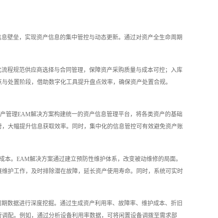
信息壁垒，实现资产信息的集中管控与动态更新。通过对资产全生命周期
化流程规范供应商选择与合同管理，保障资产采购质量与成本可控；入库
点与处置阶段，借助数字化工具提升盘点效率，确保资产处置合规。
产管理EAM解决方案构建统一的资产信息管理平台，将各类资产的基础
对，大幅提升信息获取效率。同时，集中化的信息管控可有效避免资产账
成本。EAM解决方案通过建立预防性维护体系，改变被动维修的局面。
展维护工作，及时排除潜在故障，延长资产使用寿命。同时，系统可实时
周期数据进行深度挖掘。通过生成资产利用率、故障率、维护成本、折旧
行调配。例如，通过分析设备利用率数据，可将闲置设备调拨至需求部