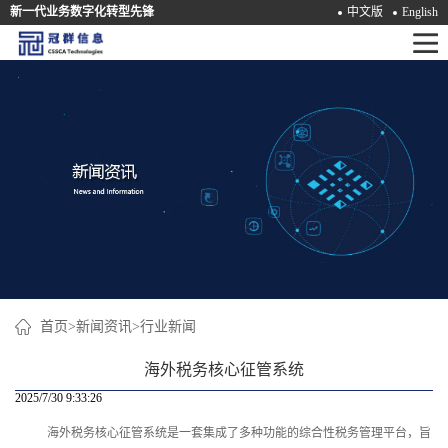
新一代业务数字化转型先锋
中文版
English
首
页
产
品
解
决
方
案
首页
>
新闻资讯
>
行业新闻
咨
海外税务核心征管系统
询
2025/7/30 9:33:26
海外税务核心征管系统是一套集成了多种功能的综合性税务管理平台，旨
培