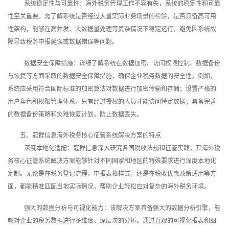
系统稳定性与可靠性：海外税务管理工作不容有失，系统的稳定性和可靠
性至关重要。需了解系统是否经过大量实际业务场景的检验，是否具备高可用
性架构，能够在高并发、大数据量处理等复杂情况下稳定运行，避免因系统故
障导致税务申报延误或数据错误等问题。
数据安全保障措施：详细了解系统在数据加密、访问权限控制、数据备份
与恢复等方面采取的数据安全保障措施，确保企业税务数据的安全性。例如，
系统应采用符合国际标准的加密算法对数据进行加密传输和存储；设置严格的
用户角色和权限管理体系，只有经过授权的人员才能访问特定数据；具备完善
的数据备份策略和灾难恢复计划，防止数据丢失。
五、冠群信息海外税务核心征管系统解决方案的特点
深度本地化适配：冠群信息深入研究各国税收法规和征管实践，其海外税
务核心征管系统解决方案能够针对不同国家和地区的特殊要求进行深度本地化
定制。无论是在税务登记流程、申报表格样式，还是在税收优惠政策适用等方
面，都能精准匹配当地实际情况，帮助企业轻松应对复杂的海外税务环境。
强大的数据分析与可视化能力：该解决方案具备强大的数据分析引擎，能
够对企业的税务数据进行多维度、深层次的分析。通过直观的可视化报表和图