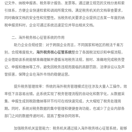
记文件、纳税申报表、税务审计报告、发票等。通过建立规范的文档分类和索
引体系，方便企业快速检索和调阅所需文档，满足税务机关的文档审查要求，
同时确保文档的安全性和完整性。当税务机关要求企业提供过去某一年度的纳
税申报资料时，企业可通过系统迅速定位并导出相关文档。
二、海外税务核心征管系统的作用
助力企业合规经营：对于跨国企业而言，不同国家和地区的税法千差万
别，合规难度极大。
海外税务核心征管系统
整合了各国税法知识和申报流程，
企业借助该系统能够准确理解并遵循当地税务法规，按时、准确地完成税务登
记、申报和缴纳等工作，避免因税务违规而面临的高额罚款、法律诉讼以及声
誉损害，保障企业在海外市场的稳健运营。
提升税务管理效率：传统的海外税务管理模式往往涉及大量人工操作，效
率低下且容易出错。此系统实现了税务管理流程的自动化和数字化，从数据采
集、申报生成到税款缴纳等环节均可在线快速完成，大大缩短了税务处理周
期。同时，系统对税务数据的集中管理和便捷查询功能，也减少了企业内部各
部门之间的数据传递时间，提高了整体协同效率。
加强税务机关监管能力：税务机关通过接入海外税务核心征管系统，能够