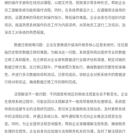
细的操作手册和在线培训课程，以图文并茂、视频演示等多种形式，帮助企业
员工理解系统功能和操作流程。同时，在系统界面设计上，应遵循简洁易用的
原则，设置清晰的导航栏和操作指引，降低操作难度。企业自身也可组织内部
培训，挑选熟悉系统操作的员工作为内部讲师，对其他员工进行二次培训，加
深员工对系统的熟悉程度。
数据迁移困难问题：企业在更换或升级海外税务核心征管系统时，往往面
临历史税务数据迁移的难题。为解决这一问题，系统提供商应提供专业的数据
迁移工具和服务，在迁移前对企业原有数据进行全面评估和清理，制定详细的
数据迁移方案。在迁移过程中，严格按照方案执行，确保数据的完整性和准确
性，并进行多次数据校验和测试。迁移完成后，协助企业对新系统中的数据进
行核对和验证，确保数据迁移工作的顺利完成。
法规解读不一致问题：不同国家和地区的税收法规复杂且不断变化，企业
在使用系统过程中，可能会因对法规解读不一致而导致税务处理错误。系统提
供商应组建专业的法规研究团队，密切关注各国税收法规动态，及时更新系统
中的法规知识库，并通过系统公告、邮件通知等方式向企业推送法规变化信
息。同时，为企业提供法规咨询服务，帮助企业准确理解法规条款，确保税务
处理的合规性。企业自身也应加强与当地税务机关的沟通，及时了解法规执行