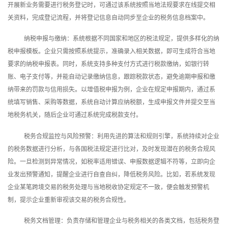
开展新业务需要进行税务登记时，可通过该系统按照当地法规要求在线提交相
关资料，完成登记流程，并将登记信息自动同步至企业的税务信息档案中。
纳税申报与缴纳：系统根据不同国家和地区的税法规定，提供多样化的纳
税申报模板。企业只需按照系统提示，准确录入相关数据，即可生成符合当地
要求的纳税申报表。同时，系统支持多种支付方式进行税款缴纳，如银行转
账、电子支付等，并能自动记录缴纳信息，跟踪税款状态，避免逾期申报和缴
纳带来的罚款与信用损失。以增值税申报为例，企业在规定申报期内，通过系
统填写销售、采购等数据，系统自动计算应纳税额，生成申报文件并提交至当
地税务机关，随后企业可通过系统完成税款支付。
税务合规监控与风险预警：利用先进的算法和规则引擎，系统持续对企业
的税务数据进行分析，与各国税法规定进行比对，及时发现潜在的税务合规风
险。一旦检测到异常情况，如税率适用错误、申报数据逻辑不符等，立即向企
业发出预警通知，提醒企业进行自查自纠，降低税务风险。比如，若系统发现
企业某笔跨境交易的税务处理与当地税收协定规定不一致，便会触发预警机
制，提示企业重新审视该交易的税务合规性。
税务文档管理：负责存储和管理企业与税务相关的各类文档，包括税务登