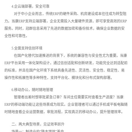
4.企云端部署，安全可靠
对于中小企业而言，传统ERP的硬件采购、机房建设成本往往成为转型阻
力。当康ERP支持云端部署，企业无需投入大量硬件资源，即可享受高效的ERP
服务。同时，冠群信息采用了先进的数据加密和备份技术，确保企业数据的安
全性和可靠性。
5.全面支持信创环境
在国产化替代加速推进的背景下，系统的兼容性与安全性尤为重要。当康
ERP平台采用一体化架构设计，通过信创适配和创新研发，功能完全达到适配前
的标准，并且在国产化环境下系统具备先进性、灵活性、安全性、稳定性、易
操作性和拓展性等多种特性，支持平台化、模块化和分布式架构部署。
6.移动办公，随时随地管理
管理者出差时想审批紧急订单？车间主任需要实时查看生产进度？当康
ERP的移动端功能让这些场景成为现实。企业管理者可以通过手机或平板电脑随
时随地查看企业运营数据，审批流程，实现真正的移动办公，提升管理效率。
二、两大典型场景，见证效率跃升
场景一：制造业的“降本增效”革命