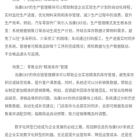
当康ERP的生产管理模块可以帮助制造企业实现生产计划的自动化排程，
实时监控生产进度，优化物料采购和库存管理，减少生产过程中的浪费，提升
生产效率。例如，汽车零部件厂商引入当康ERP后，生产管理模式发生根本改
变：系统根据销售订单自动生成生产计划，并结合库存数据计算物料需求，避
免了以往“多采积压、少采停工”的困境；车间通过扫码报工，生产进度实时同步
至系统，管理者可精准追踪每个工序的完成情况；质检数据与生产数据联动，
不合格品源头可追溯。
场景二：零售业的“精准库存”管理
当康ERP的供应链管理模块可以帮助企业实现精准的库存管理，避免库存
积压或缺货现象，提升客户满意度。同时，系统还可以分析销售数据，帮助企
业制定更加精准的营销策略。例如，连锁超市因库存管理混乱，时常出现畅销
品缺货、滞销品堆积的问题。当康ERP的供应链模块上线后，系统通过分析历史
销售数据，自动生成补货建议；门店库存与总部实时同步，总部可根据各店销
售差异调配货物；临期商品自动预警，助力促销策略及时调整。
数字化转型已经成为企业发展的必经之路，而冠群信息的当康ERP系统正
是企业实现数字化转型的利器。无论是提升运营效率、降低运营成本、还是优