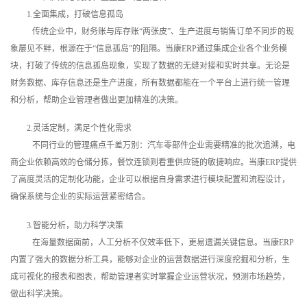
1.全面集成，打破信息孤岛
传统企业中，财务账与库存账“两张皮”、生产进度与销售订单不同步的现
象屡见不鲜，根源在于“信息孤岛”的阻隔。当康ERP通过集成企业各个业务模
块，打破了传统的信息孤岛现象，实现了数据的无缝对接和实时共享。无论是
财务数据、库存信息还是生产进度，所有数据都能在一个平台上进行统一管理
和分析，帮助企业管理者做出更加精准的决策。
2.灵活定制，满足个性化需求
不同行业的管理痛点千差万别：汽车零部件企业需要精准的批次追溯，电
商企业依赖高效的仓储分拣，餐饮连锁则看重供应链的敏捷响应。当康ERP提供
了高度灵活的定制化功能，企业可以根据自身需求进行模块配置和流程设计，
确保系统与企业的实际运营紧密结合。
3.智能分析，助力科学决策
在海量数据面前，人工分析不仅效率低下，更易遗漏关键信息。当康ERP
内置了强大的数据分析工具，能够对企业的运营数据进行深度挖掘和分析，生
成可视化的报表和图表，帮助管理者实时掌握企业运营状况，预测市场趋势，
做出科学决策。