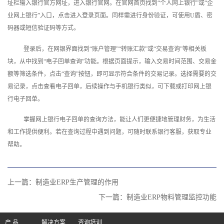
址栏输入银行官方网址，进入银行官网。在官网首页找到“个人网上银行”或“企
业网上银行”入口，点击进入登录页面。同样需进行身份验证，可使用U盾、密
码器或短信验证码等方式。
登录后，在网银界面找到“账户管理”“转账汇款”或“交易查询”等相关板
块，从中找到“电子回单查询”功能。根据页面提示，输入交易时间范围、交易金
额等筛选条件，点击“查询”按钮，即可显示符合条件的交易记录。选择需要的交
易记录，点击查看电子回单，后续操作与手机银行类似，可下载或打印网上银
行电子回单。
掌握网上银行电子回单的查询方法，能让人们更便捷地管理财务，为生活
和工作提供便利。若在查询过程中遇到问题，可随时联系银行客服，获取专业
帮助。‍
上一篇：
制造业ERP生产管理的作用
下一篇：
制造业ERP物料管理监控功能
产 品
解决方案
咨询培训