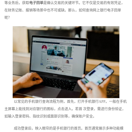
等业务后，获取
电子回单
是确认交易的关键环节。它不仅是交易的有效凭证，
训
在财务记账、报销等场景中也不可或缺。那么，如何查询网上银行电子回单
呢？
新
闻
资
讯
关
于
我
以常见的手机银行查询流程为例，首先，打开手机银行APP。一般在手机
们
主屏幕上能找到对应银行的图标，点击进入。若首 次登录，需进行身份验证，
如输入登录密码、指纹识别或面部识别等，确保账户安全。
成功登录后，映入眼帘的是手机银行的首页。首页通常展示多种功能模