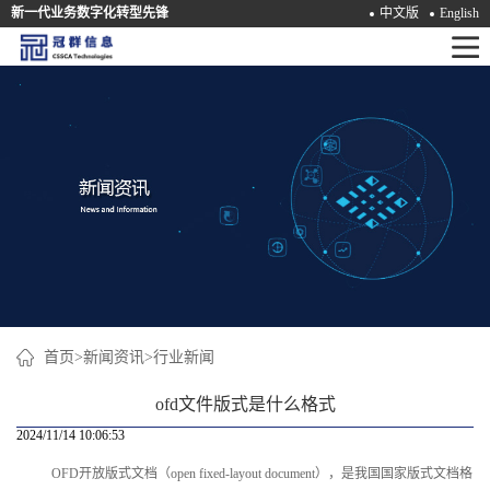
新一代业务数字化转型先锋
中文版
English
首
页
产
品
解
决
方
案
首页
>
新闻资讯
>
行业新闻
咨
ofd文件版式是什么格式
询
2024/11/14 10:06:53
OFD开放版式文档（open fixed-layout document），是我国国家版式文档格
培