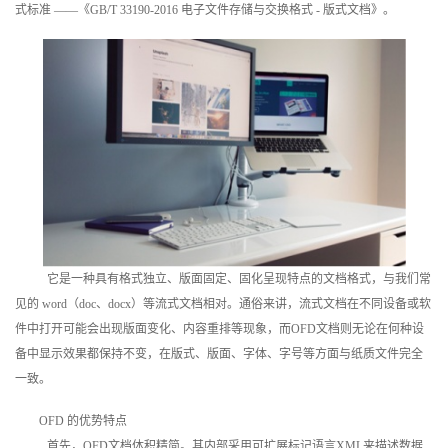
式标准 ——《GB/T 33190-2016 电子文件存储与交换格式 - 版式文档》。
训
新
闻
资
讯
关
于
它是一种具有格式独立、版面固定、固化呈现特点的文档格式，与我们常
见的 word（doc、docx）等流式文档相对。通俗来讲，流式文档在不同设备或软
我
件中打开可能会出现版面变化、内容重排等现象，而OFD文档则无论在何种设
备中显示效果都保持不变，在版式、版面、字体、字号等方面与纸质文件完全
们
一致。
OFD 的优势特点
首先，OFD文档体积精简。其内部采用可扩展标记语言XML来描述数据