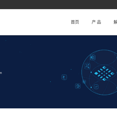
首页
产 品