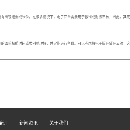
没有出现遗漏或错位。在很多情况下，电子回单需要用于报销或财务审核，因此，其完
的回单按照时间或类别整理好，并定期进行备份。可以考虑将电子版存储在云端，这
培训
新闻资讯
关于我们