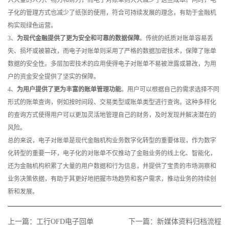
入大量的人力、物力和财力，而电子对账单则大大减少了这些成本。同时，电
子化的管理方式也减少了纸张的使用，符合可持续发展的理念，有助于金融机
构实现绿色运营。
3、
为现代金融提供了更为安全和可靠的数据保障
。传统的纸质对账单容易丢
失、损坏或被篡改，而电子对账单则采用了严格的数据加密技术，保障了账单
数据的安全性。多层加密技术的应用使得电子对账单不易被泄露或篡改，为用
户的资金安全提供了坚实的保障。
4、
为用户提供了更为丰富的账单管理功能
。用户可以根据自己的需求选择不同
形式的账单查询，例如按时间段、交易类型或账单类型进行查询。这种多样化
的查询方式使得用户可以更加灵活地管理自己的财务，及时发现并解决潜在的
风险。
总的来说，电子对账单是现代金融机构业务数字化转型的重要体现，作为数字
化转型的重要一环，电子化的对账单不仅推动了金融业务的线上化、智能化，
还为金融机构积累了大量的用户数据和行为信息，并提供了宝贵的市场洞察和
业务决策依据，有助于其更好地把握市场趋势和客户需求，推动业务的持续创
新和发展。
上一篇：
工行OFD电子回单
下一篇：
新媒体资料归档流程