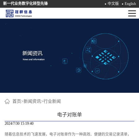
新一代业务数字化转型先锋
中文版
English
首
页
产
品
解
决
方
案
首页
>
新闻资讯
>
行业新闻
咨
电子对账单
询
2024/7/30 15:19:40
随着信息技术的飞速发展，电子对账单作为一种高效、便捷的交易记录清单，
培