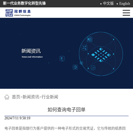
新一代业务数字化转型先锋
中文版
English
首
页
产
品
解
决
方
案
首页
>
新闻资讯
>
行业新闻
咨
如何查询电子回单
询
2024/7/11 9:50:19
电子回单是指银行为客户提供的一种电子形式的交易凭证，它与传统的纸质回
培