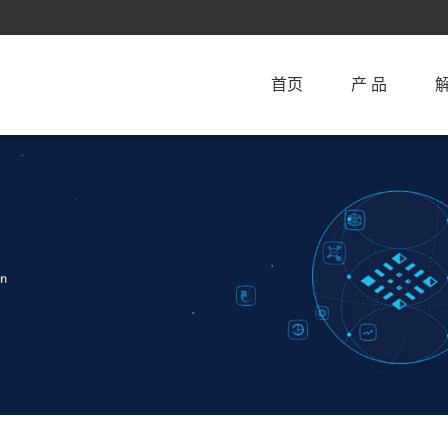
首页
产 品