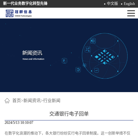
新一代业务数字化转型先锋
中文版
English
首
页
产
品
解
决
方
案
首页
>
新闻资讯
>
行业新闻
咨
交通银行电子回单
询
2024/5/13 10:10:07
在数字化浪潮的推动下，各大银行纷纷实行电子回单制度。这一创新举措不仅
培