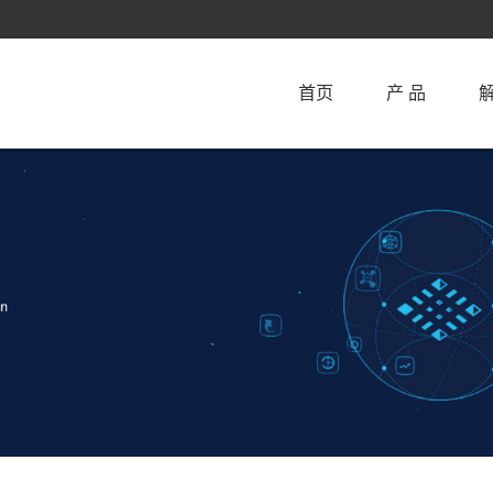
首页
产 品