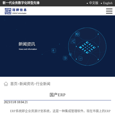
新一代业务数字化转型先锋
中文版
English
首
页
产
品
解
决
方
案
首页
>
新闻资讯
>
行业新闻
咨
国产ERP
询
2023/11/8 18:04:21
ERP系统即企业资源计划系统，这是一种集成管理软件。现在市面上的ERP
培