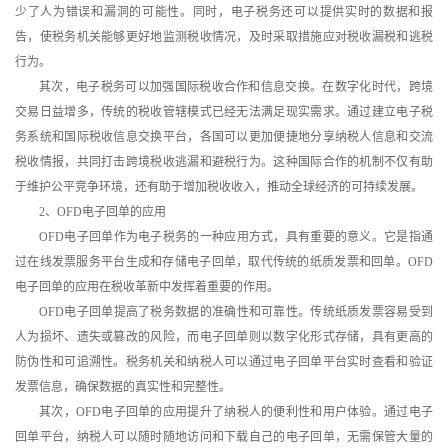
少了人为错误和漏洞的可能性。同时，电子税务还可以提供实时的数据和报
告，使税务机关能够更好地监测税收情况，及时采取措施应对税收漏税和逃税
行为。
其次，电子税务可以加强国际税收合作和信息交换。在数字化时代，跨境
交易日益增多，传统的税收管辖模式已经无法满足现实需求。通过建立电子税
务系统和国际税收信息交换平台，各国可以更加便捷地分享纳税人信息和交流
税收情报，共同打击跨境税收逃漏和避税行为。这种国际合作的机制不仅有助
于维护公平竞争环境，还有助于增加税收收入，推动全球经济的可持续发展。
2、OFD电子回单的应用
OFD电子回单作为电子税务的一种应用方式，具有重要的意义。它是指通
过在线发票服务平台生成和存储电子回单，取代传统的纸质发票和回单。OFD
电子回单的应用在税收革新中发挥着重要的作用。
OFD电子回单提高了税务数据的准确性和可靠性。传统纸质发票容易受到
人为损坏、遗失或篡改的风险，而电子回单则以数字化形式存储，具有更高的
防伪性和可追溯性。税务机关和纳税人可以通过电子回单平台实时查看和验证
发票信息，确保数据的真实性和完整性。
其次，OFD电子回单的应用提升了纳税人的便利性和用户体验。通过电子
回单平台，纳税人可以随时随地访问和下载自己的电子回单，无需保管大量的