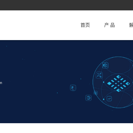
首页
产 品