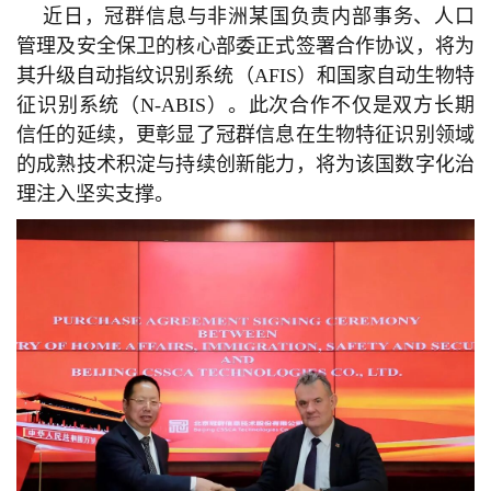
近日，冠群信息与非洲某国负责内部事务、人口
训
管理及安全保卫的核心部委正式签署合作协议，将为
新
其升级自动指纹识别系统（AFIS）和国家自动生物特
征识别系统（N-ABIS）。此次合作不仅是双方长期
闻
信任的延续，更彰显了冠群信息在生物特征识别领域
的成熟技术积淀与持续创新能力，将为该国数字化治
资
理注入坚实支撑。
讯
关
于
我
们