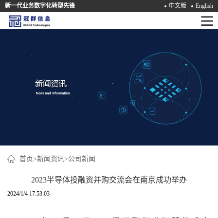
新一代业务数字化转型先锋
中文版
English
首
页
产
品
解
决
方
案
首页
>
新闻资讯
>
公司新闻
咨
2023半导体投融资并购交流会在南京成功举办
询
2024/1/4 17:53:03
培