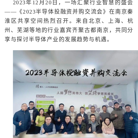
2023年12月20日，一场汇聚行业智慧的盛会
训
——《2023半导体投融资并购交流会》在南京秦
新
淮区共享空间热烈召开。来自北京、上海、杭
州、芜湖等地的行业嘉宾齐聚古都南京，共同分
闻
享与探讨半导体产业的发展趋势与机遇。
资
讯
关
于
我
们