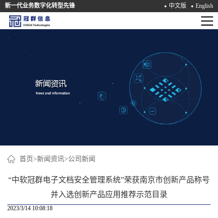
新一代业务数字化转型先锋
中文版
English
首
页
产
品
解
决
方
案
首页
>
新闻资讯
>
公司新闻
咨
“中软冠群电子文档安全管理系统”荣获南京市创新产品称号
询
并入选创新产品应用推荐示范目录
2023/3/14 10:08:18
培