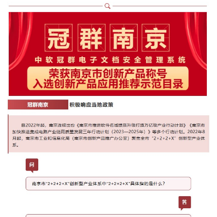
训
新
闻
资
讯
关
于
我
们