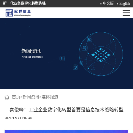
新一代业务数字化转型先锋
中文版
English
首
页
产
品
解
决
方
案
首页
>
新闻资讯
>
媒体报道
咨
秦俊峰：工业企业数字化转型首要是信息技术战略转型
询
2021/12/3 17:07:46
培