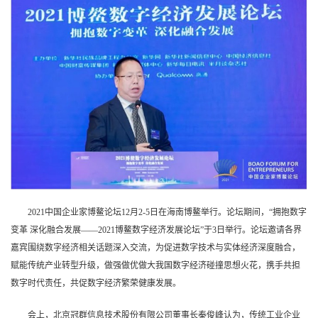
训
新
闻
资
讯
关
于
2021中国企业家博鳌论坛12月2-5日在海南博鳌举行。论坛期间，“拥抱数字
我
变革 深化融合发展——2021博鳌数字经济发展论坛”于3日举行。论坛邀请各界
嘉宾围绕数字经济相关话题深入交流，为促进数字技术与实体经济深度融合，
们
赋能传统产业转型升级，做强做优做大我国数字经济碰撞思想火花，携手共担
数字时代责任，共促数字经济繁荣健康发展。
会上，北京冠群信息技术股份有限公司董事长秦俊峰认为，传统工业企业