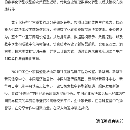
的数字化转型模型的决策模型迁移，传统企业管理数字化转型以后决策权向前
线转移。
数字化转型非常重要的部分是组织转型。按照订单的柔性生产能力，核心
能力也是决策权向前端做转移，使得数字化转型能够提高决策效率。秦俊峰认
为，整个工业互联网建设路径，从数据采集、数据建模展示、数据挖掘、以及
数字孪生构成数字化清晰路径。信息技术构建了新智慧系统，实现交互类、洞
察类、技术类数据实时采集，凭借云计算方式，通过管理未来能实现整个生产
制造柔性与智能化支撑。
2021中国企业家博鳌论坛由新华社民族品牌工程办公室、新华网、新华社
新闻信息中心、中国经济信息社、中国财富传媒集团、新华社新媒体中心、新
华每日电讯和半月谈杂志社主办，论坛探索数字转型新机遇，绿色发展新路
径，共谋“十四五”中国经济高质量发展新征程。中国企业家博鳌论坛已经成为中
国商界精英的年度思想盛宴和高端交流平台，企业家云聚，在思辨互鉴中飞扬
智慧，在分享合作中凝聚力量，在深入沟通中增进共识。
【责任编辑:冉晓宁】