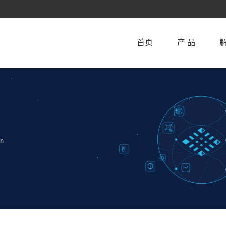
首页
产 品