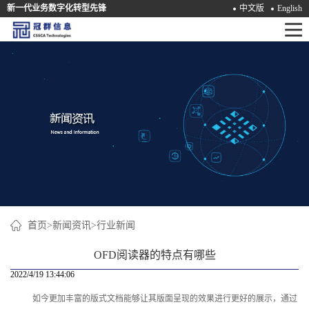
新一代业务数字化转型先锋
中文版
English
首
页
产
品
解
决
方
案
首页
>
新闻资讯
>
行业新闻
咨
OFD阅读器的特点有哪些
询
2022/4/19 13:44:06
如今更加丰富的版式文档能够让其版面呈现的效果进行更好的展示，通过
培