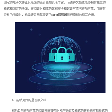
固定的电子文件让其版面的设计更加灵活丰富，而该种文档也能够拥有独立的
训
格式和固定的版面，在阅读时相应的数据安全和起读写情况更加可靠，而在其
资料的阅读时，也需要采用其特定的
OFD阅读器
进行资料的读写应用。
新
闻
资
讯
关
于
我
们
1、能够更好的呈现原文档
据悉目前更加可靠的阅读器在使用时能够通过及格式的转换来实现板式的