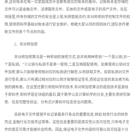
来,这份账本在每一位家庭成员手里都有真实的账本的备份。记账账本里存储的
文件可以是金融文件、法律服务文件、实体的文件或是电子的资产文件。在区
块链里,所有存储的文件的安全是上锁,利用智能合约,非对称密码学控制文件的权
限,使用密码学基础对账本进行安全维护。根据大家认同的规则执行,团队协作更
新文件的各个节点的内容。
2、非对称加密
非对称加密算法是一种密钥的保密方式,总共有两种密钥:“一个是公钥,另一
个是私钥。”②公钥与私钥不是单一使用,二是互相搭配使用。如果使用公钥对文
件加密,那么只能够使用相对应的私钥进行解密,从而获取文件。如若私钥对文件
进行签名,那么只有通过相对应的公钥才能够验证签名,而验证信息的发出者为私
钥的拥有者。在这里还要引用密码学的技术,非对称加密算法的底层技术是源自
于密码学,密码学是区块链的基石,属于数学以及计算机学的分支,主要负责研究保
密、信息完整性验证、分布式计算机中信息安全问题等。
目前电子文件管理平台记录着各行各业的重要信息,例如:财务行业的财务
凭证,金融行业交易凭证等等。这些信息重要的是真实性以及可信性,只有电子文
件的真实可靠才能被社会所用。因此,保证电子文件内容的可靠以及可信是十分