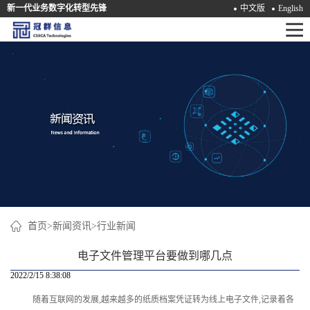
新一代业务数字化转型先锋
中文版
English
首
页
产
品
解
决
方
案
首页
>
新闻资讯
>
行业新闻
咨
电子文件管理平台要做到哪几点
询
2022/2/15 8:38:08
随着互联网的发展,越来越多的纸质档案凭证转为线上电子文件,记录着各
培