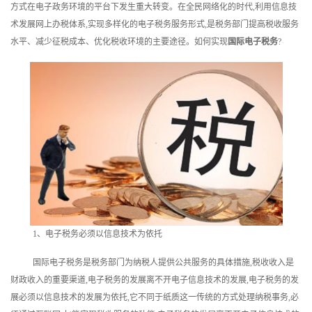
方式在电子政务环境的平台下发生重大转变。在全民网络化的时代,利用信息技
训
术发展网上办税体系,实现多样化的电子税务服务形式,是税务部门提高税收服务
水平、减少征税成本、优化税收环境的主要途径。如何实现
国际电子税务
‍?
新
闻
资
讯
关
于
我
1、电子税务必须以信息技术为依托
们
国际电子税务‍是税务部门为纳税人提供公共服务的具体措施,税收收入是
财政收入的重要渠道,电子税务的发展离不开电子信息技术的发展,电子税务的发
展必须以信息技术的发展为依托,它不同于纸质这一传统的方式处理纳税事务,必