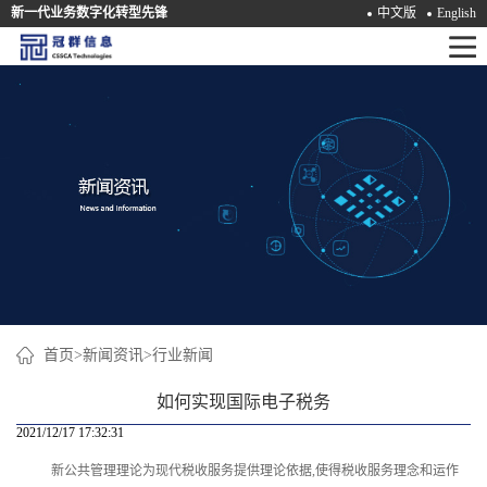
新一代业务数字化转型先锋
中文版
English
首
页
产
品
解
决
方
案
首页
>
新闻资讯
>
行业新闻
咨
如何实现国际电子税务
询
2021/12/17 17:32:31
新公共管理理论为现代税收服务提供理论依据,使得税收服务理念和运作
培