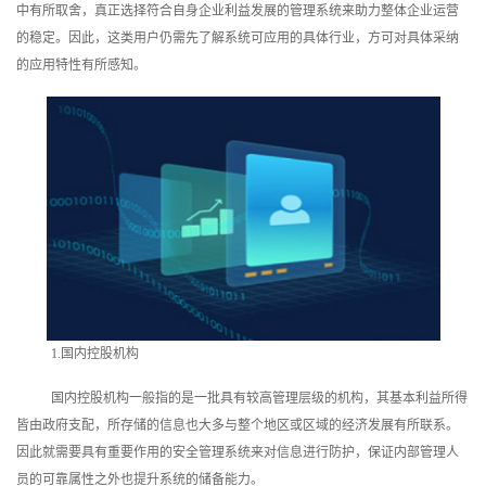
中有所取舍，真正选择符合自身企业利益发展的管理系统来助力整体企业运营
训
的稳定。因此，这类用户仍需先了解系统可应用的具体行业，方可对具体采纳
的应用特性有所感知。
新
闻
资
讯
关
于
我
1.国内控股机构
们
国内控股机构一般指的是一批具有较高管理层级的机构，其基本利益所得
皆由政府支配，所存储的信息也大多与整个地区或区域的经济发展有所联系。
因此就需要具有重要作用的安全管理系统来对信息进行防护，保证内部管理人
员的可靠属性之外也提升系统的储备能力。