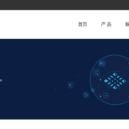
首页
产 品