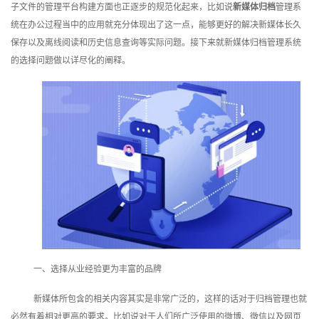
子文件的管理平台构建方面也正逐步的规范化起来，比如说
新媒体归档
管理系
训
统在办公过程当中的应用就充分体现出了这一点，能够更好的解决新媒体长久
保存以及离线阅读和历史信息查询等实际问题。接下来就新媒体归档管理系统
新
的选择问题做以详尽化的阐释。
闻
资
讯
关
于
我
们
一、选择从业经验更为丰富的品牌
新媒体所包含的相关内容其实是非常广泛的，这样的话对于归档管理也就
必然有着相对更高的要求。比如说对于人们所广泛使用的微博、微信以及网页