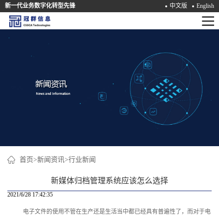
新一代业务数字化转型先锋
中文版
English
首
页
产
品
解
决
方
案
首页
>
新闻资讯
>
行业新闻
咨
新媒体归档管理系统应该怎么选择
询
2021/6/28 17:42:35
电子文件的使用不管在生产还是生活当中都已经具有普遍性了，而对于电
培