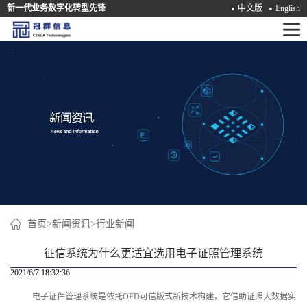
新一代业务数字化转型先锋
中文版
English
首
页
产
品
解
决
方
案
首页
>
新闻资讯
>
行业新闻
咨
征信系统为什么更适宜选用电子证照管理系统
询
2021/6/7 18:32:36
电子证件管理系统是依托OFD可信版式新技术构建，它借助证照大数据实
培