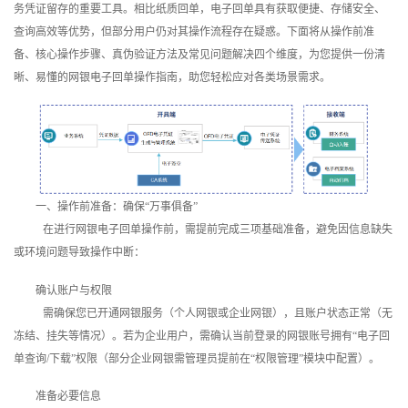
务凭证留存的重要工具。相比纸质回单，电子回单具有获取便捷、存储安全、
训
查询高效等优势，但部分用户仍对其操作流程存在疑惑。下面将从操作前准
备、核心操作步骤、真伪验证方法及常见问题解决四个维度，为您提供一份清
新
晰、易懂的网银电子回单操作指南，助您轻松应对各类场景需求。
闻
资
讯
一、操作前准备：确保“万事俱备”
关
在进行网银电子回单操作前，需提前完成三项基础准备，避免因信息缺失
于
或环境问题导致操作中断：
确认账户与权限
我
需确保您已开通网银服务（个人网银或企业网银），且账户状态正常（无
们
冻结、挂失等情况）。若为企业用户，需确认当前登录的网银账号拥有“电子回
单查询/下载”权限（部分企业网银需管理员提前在“权限管理”模块中配置）。
准备必要信息