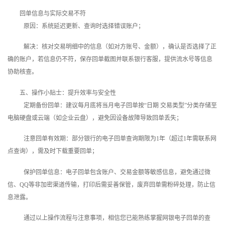
回单信息与实际交易不符
原因：系统延迟更新、查询时选择错误账户；
解决：核对交易明细中的信息（如对方账号、金额），确认是否选择了正
确的账户，若信息仍不符，保存回单截图并联系银行客服，提供流水号等信息
协助核查。
五、操作小贴士：提升效率与安全性
定期备份回单：建议每月底将当月电子回单按“日期 交易类型”分类存储至
电脑硬盘或云端（如企业云盘），避免因设备故障导致回单丢失；
注意回单有效期：部分银行的电子回单查询期限为1年（超过1年需联系网
点查询），需及时下载重要回单；
保护回单信息：电子回单包含账户、交易金额等敏感信息，避免通过微
信、QQ等非加密渠道传输，打印后需妥善保管，废弃回单需粉碎处理，防止信
息泄露。
通过以上操作流程与注意事项，相信您已能熟练掌握网银电子回单的查