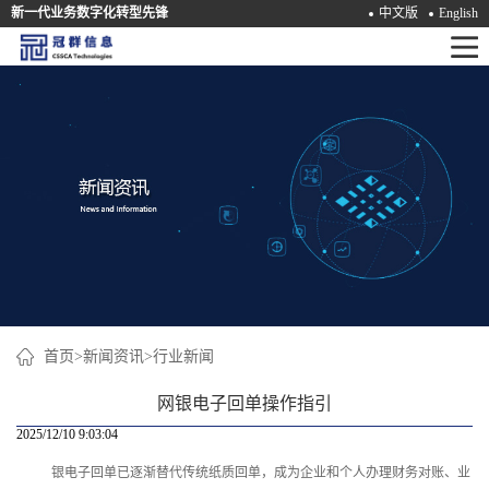
新一代业务数字化转型先锋
中文版
English
首
页
产
品
解
决
方
案
首页
>
新闻资讯
>
行业新闻
咨
网银电子回单操作指引
询
2025/12/10 9:03:04
银电子回单已逐渐替代传统纸质回单，成为企业和个人办理财务对账、业
培