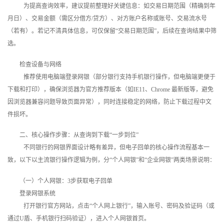
为提高查询效率，建议提前整理好关键信息：如交易日期范围（精确到年
月日）、交易金额（需区分借方/贷方）、对方账户名称或账号、交易流水号
（若有）。若记不清具体信息，可仅保留“交易日期范围”，后续在查询结果中筛
选。
检查设备与网络
推荐使用电脑端登录网银（部分银行支持手机银行操作，但电脑端更便于
下载和打印），确保浏览器为官方推荐版本（如IE11、Chrome 最新版等，避免
因浏览器兼容问题导致页面异常），同时连接稳定的网络，防止下载过程中文
件损坏。
二、核心操作步骤：从查询到下载“一步到位”
不同银行的网银界面设计略有差异，但电子回单的核心操作流程基本一
致，以下以主流银行操作逻辑为例，分“个人网银”和“企业网银”两类场景说明：
（一）个人网银：3步获取电子回单
登录网银系统
打开银行官方网站，点击“个人网上银行”，输入账号、密码及验证码（或
通过U盾、手机银行扫码验证），进入个人网银首页。