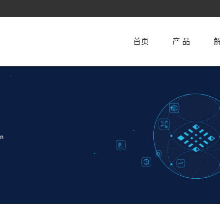
首页
产 品