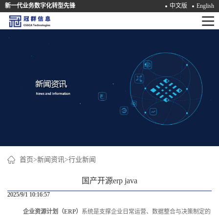
新一代业务数字化转型先锋
中文版
English
首
页
产
品
解
决
方
案
首页
>
新闻资讯
>
行业新闻
咨
国产开源erp java
询
2025/9/1 10:16:57
企业资源计划（ERP）
系统是支撑企业日常运营、数据整合与决策制定的
培