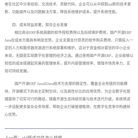
者在社区中分享经验、交流技术、贡献代码，企业可以从中获取zui新的技术更
新、功能插件以及问题解决方案，降低系统维护成本，提升系统性能。
四、成本效益显著，契合企业发展
相比商业ERP系统高额的软件授权费用以及后续维护费用，国产开源ERP
Java在成本方面具有明显优势。企业无需支付昂贵的软件购买费用，只需投入一
定的人力和服务器资源进行系统部署和维护。这对于资金相对紧张的中小企业
来说，无疑是实现数字化管理的经济之选。通过使用国产开源ERP，企业能够以
较低的成本搭建起完善的管理体系，提升内部管理效率，增强市场竞争力，实
现可持续发展。
国产开源ERP Java以Java技术为支撑的稳定性、覆盖全业务链的功能模
块、开源模式下的自主定制空间，以及高性价比的应用优势，为企业数字化管
理提供了切实可行的路径。随着开源生态持续完善与技术迭代升级，系统将进
一步适配更多复杂业务场景，帮助企业打破管理瓶颈，在数字化竞争中构建核
心优势。
上一篇：
ofd版式文件怎么转换