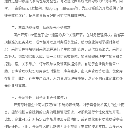
运行过程中数据的准确性与完整性，有效避免因系统故障导致的业务中断。同
时，丰富的Java开发框架，如Spring、Hibernate等，为ERP系统的开发提供了便
捷高效的途径，使系统具备良好的可扩展性和维护性。
二、丰富功能模块，适配多元业务需求
国产开源ERP涵盖了企业运营的多个关键环节。在财务管理模块，能够实
现精准的账务处理、成本核算以及财务报表生成，助力企业清晰掌握财务状
况。采购管理模块则对采购流程进行全生命周期管理，从供应商筛选、采购订
单下达，到货物验收入库，每一步都可高效管控。销售管理模块支持销售机会
挖掘、客户关系维护、订单跟踪以及销售数据分析，有助于企业提升销售业
绩。仓库管理模块实现库存实时监控、库存盘点、出入库管理等功能，优化库
存配置。此外，还有生产管理、人力资源管理等模块，满足不同行业企业的多
元化业务需求。
三、开源特性，赋予企业更多掌控力
开源意味着企业可以获取ERP系统的源代码。对于具备技术实力的企业而
言，能够根据自身独特的业务流程和管理需求，对系统进行个性化定制开发。
比如，企业可以针对特定业务场景添加专属功能，或者优化现有功能以提高操
作便捷性。同时，开源社区的活跃也为企业提供了丰富的技术支持。众多开发