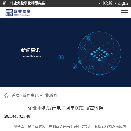
新一代业务数字化转型先锋
中文版
English
首
页
产
品
解
决
方
案
首页
>
新闻资讯
>
行业新闻
咨
企业手机银行电子回单OFD版式转换
询
2025/8/13 9:27:46
电子回单是企业财务管理和业务往来中的重要凭证，其版式转换逐渐成为
培