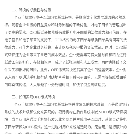
二、转换的必要性与优势
企业手机银行电子回单OFD版式转换，是顺应数字化发展潮流的必然选
择。随着企业业务的日益复杂和财务流程的不断优化，对电子回单的管理提出
了更高的要求。OFD版式转换能够有效提升电子回单的法律效力和可信度。在
电子签名和电子印章的支持下，OFD格式的电子回单与纸质回单具有同等的法
律效力，可作为企业财务核算、审计以及税务申报的合法凭证。同时，OFD版
式转换还为企业带来了显著的成本效益。企业无需再花费大量时间和精力进行
纸质回单的打印、存储和管理，减少了纸张消耗和人工成本，同时也降低了文
件丢失和损坏的风险。此外，OFD版式转换还提高了企业的运营效率。企业财
务人员可以通过手机银行随时随地查看和下载电子回单，无需再等待纸质回单
的邮寄或传递，大大缩短了业务处理时间，加快了资金周转速度。
三、如何实现OFD版式转换
企业手机银行电子回单OFD版式转换并非复杂的技术难题，而是通过银行
系统的技术升级和优化来实现的。银行机构在后台系统中嵌入OFD版式转换模
块，当企业用户通过手机银行发起业务交易并生成电子回单时，系统自动将电
子回单转换为OFD格式。这一过程对用户来说是透明的，无需用户进行额外的