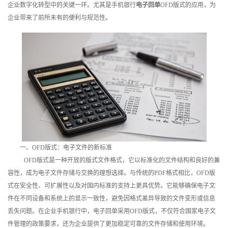
企业数字化转型中的关键一环。尤其是手机银行
电子回单
OFD版式的应用，为
训
企业带来了前所未有的便利与规范性。
新
闻
资
讯
关
于
一、OFD版式：电子文件的新标准
OFD版式是一种开放的版式文件格式，它以标准化的文件结构和良好的兼
我
容性，成为电子文件存储与交换的理想选择。与传统的PDF格式相比，OFD版
们
式在安全性、可扩展性以及对国内标准的支持上更具优势。它能够确保电子文
件在不同设备和系统上的显示一致性，避免因格式差异导致的文件变形或信息
丢失问题。在企业手机银行中，电子回单采用OFD版式，不仅符合国家电子文
件管理的政策要求，还为企业提供了更加稳定可靠的文件存储和使用环境。