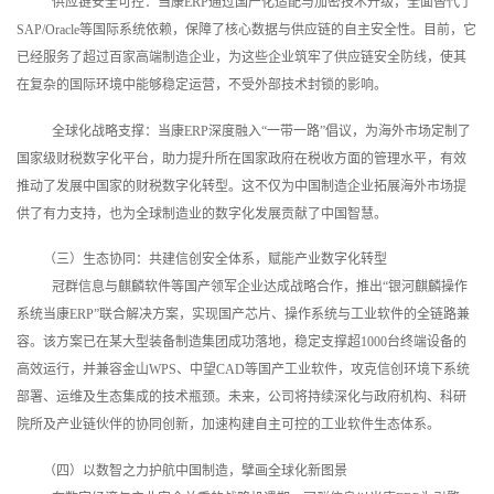
供应链安全可控：当康ERP通过国产化适配与加密技术升级，全面替代了
SAP/Oracle等国际系统依赖，保障了核心数据与供应链的自主安全性。目前，它
已经服务了超过百家高端制造企业，为这些企业筑牢了供应链安全防线，使其
在复杂的国际环境中能够稳定运营，不受外部技术封锁的影响。
全球化战略支撑：当康ERP深度融入“一带一路”倡议，为海外市场定制了
国家级财税数字化平台，助力提升所在国家政府在税收方面的管理水平，有效
推动了发展中国家的财税数字化转型。这不仅为中国制造企业拓展海外市场提
供了有力支持，也为全球制造业的数字化发展贡献了中国智慧。
（三）生态协同：共建信创安全体系，赋能产业数字化转型
冠群信息与麒麟软件等国产领军企业达成战略合作，推出“银河麒麟操作
系统当康ERP”联合解决方案，实现国产芯片、操作系统与工业软件的全链路兼
容。该方案已在某大型装备制造集团成功落地，稳定支撑超1000台终端设备的
高效运行，并兼容金山WPS、中望CAD等国产工业软件，攻克信创环境下系统
部署、运维及生态集成的技术瓶颈。未来，公司将持续深化与政府机构、科研
院所及产业链伙伴的协同创新，加速构建自主可控的工业软件生态体系。
（四）以数智之力护航中国制造，擘画全球化新图景