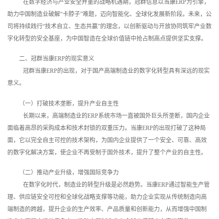
在数字经济与产业安全并重的战略机遇期，冠群信息以当康ERP为引擎，
助力中国制造业破解“卡脖子”难题，迈向智能化、全球化发展新阶段。未来，公
司将持续践行“技术自立、生态共赢”的理念，以创新驱动与开放协同筑牢产业数
字化转型的安全基座，为中国智造在全球价值链中抢占制高点提供坚实支撑。
二、冠群当康ERP的现实意义
冠群当康ERP的出现，对于国产高端制造业的数字化转型具有深远的现实
意义。
（一）打破技术垄断，提升产业自主性
长期以来，高端制造业的ERP系统市场一直被国外巨头所垄断，国内企业
面临着高昂的采购成本和技术封锁的双重压力。当康ERP的出现打破了这种局
面，它以完全自主可控的技术架构，为国内企业提供了一个安全、可靠、高效
的数字化解决方案，使企业不再受制于国外技术，提升了整个产业的自主性。
（二）推动产业升级，增强国际竞争力
在数字化时代，制造业的转型升级是必然趋势。当康ERP通过智能生产管
理、供应链安全可控和全球化战略支撑等功能，助力企业实现从传统制造向高
端制造的跨越，提升企业的生产效率、产品质量和创新能力，从而增强中国制