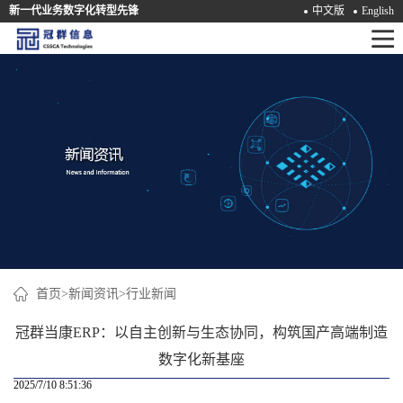
新一代业务数字化转型先锋
中文版
English
首
页
产
品
解
决
方
案
首页
>
新闻资讯
>
行业新闻
咨
冠群当康ERP：以自主创新与生态协同，构筑国产高端制造
询
数字化新基座
2025/7/10 8:51:36
培