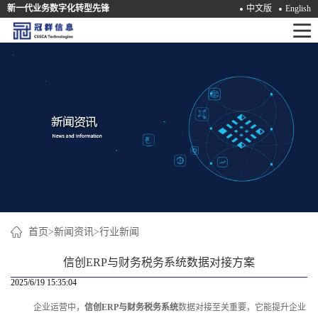
新一代业务数字化转型先锋
中文版
English
首
页
产
品
解
决
方
案
首页
>
新闻资讯
>
行业新闻
咨
信创ERP与财务税务系统数据对接方案
询
2025/6/19 15:35:04
企业运营中，
信创ERP与财务税务系统
数据对接至关重要，它能提升企业
培