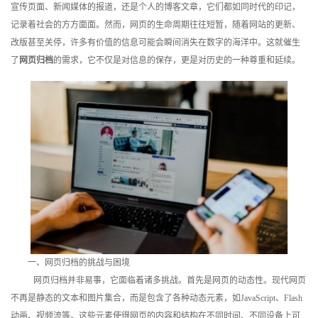
宣传页面、新闻媒体的报道，还是个人的博客文章，它们都如同时代的印记，
训
记录着社会的方方面面。然而，网页的生命周期往往短暂，随着网站的更新、
改版甚至关停，许多有价值的信息可能会瞬间消失在数字的海洋中。这就催生
新
了
网页归档
的需求，它不仅是对信息的保存，更是对历史的一种尊重和延续。
闻
资
讯
关
于
我
们
一、网页归档的挑战与困境
网页归档并非易事，它面临着诸多挑战。首先是网页的动态性。现代网页
不再是静态的文本和图片集合，而是包含了各种动态元素，如JavaScript、Flash
动画、视频流等。这些元素使得网页的内容和结构在不同时间、不同设备上可