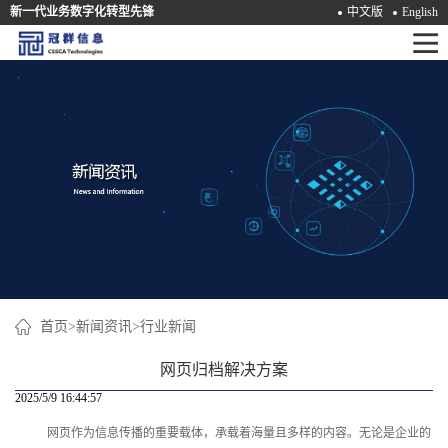
新一代业务数字化转型先锋
中文版
English
首
页
产
品
解
决
方
案
首页
>
新闻资讯
>
行业新闻
咨
网页归档解决方案
询
2025/5/9 16:44:57
网页作为信息传播的重要载体，承载着海量且多样的内容。无论是企业的
培