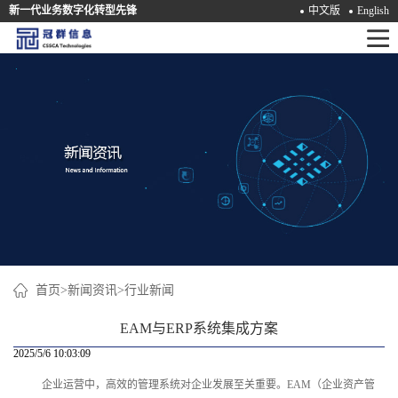
新一代业务数字化转型先锋
中文版
English
首
页
产
品
解
决
方
案
首页
>
新闻资讯
>
行业新闻
咨
EAM与ERP系统集成方案
询
2025/5/6 10:03:09
企业运营中，高效的管理系统对企业发展至关重要。
EAM
（企业资产管
培