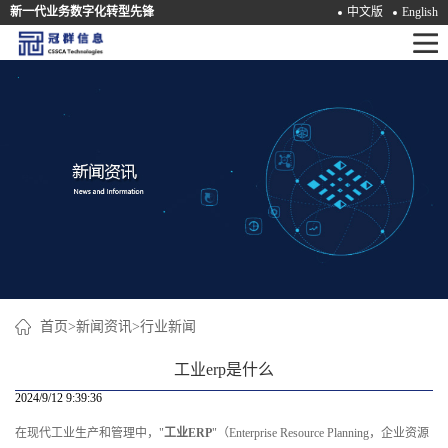
新一代业务数字化转型先锋
中文版
English
首
页
产
品
解
决
方
案
首页
>
新闻资讯
>
行业新闻
咨
工业erp是什么
询
2024/9/12 9:39:36
在现代工业生产和管理中，"
工业ERP
"（Enterprise Resource Planning，企业资源
培