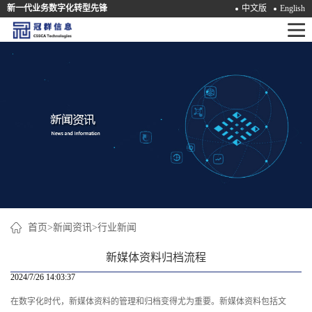
新一代业务数字化转型先锋
中文版
English
首
页
产
品
解
决
方
案
首页
>
新闻资讯
>
行业新闻
咨
新媒体资料归档流程
询
2024/7/26 14:03:37
在数字化时代，新媒体资料的管理和归档变得尤为重要。新媒体资料包括文
培