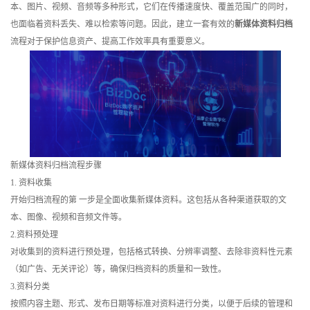
本、图片、视频、音频等多种形式，它们在传播速度快、覆盖范围广的同时，
训
也面临着资料丢失、难以检索等问题。因此，建立一套有效的
新媒体资料归档
流程对于保护信息资产、提高工作效率具有重要意义。
新
闻
资
讯
关
新媒体资料归档流程步骤
1. 资料收集
于
开始归档流程的第 一步是全面收集新媒体资料。这包括从各种渠道获取的文
本、图像、视频和音频文件等。
我
2.资料预处理
们
对收集到的资料进行预处理，包括格式转换、分辨率调整、去除非资料性元素
（如广告、无关评论）等，确保归档资料的质量和一致性。
3.资料分类
按照内容主题、形式、发布日期等标准对资料进行分类，以便于后续的管理和