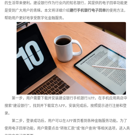
的生活带来便利。建设银行作为行业内的知名银行，其提供的电子回单功能更
训
是受到广大用户的青睐。本文将详细介绍
建行手机银行电子回单
的使用方法，
帮助用户更好地享受数字化金融服务。
新
闻
资
讯
关
于
我
第一步，用户需要下载并安装建设银行手机银行APP。在手机应用商店中
搜索“建设银行”，找到并下载官方APP。安装完成后，按照提示进行注册和登
们
录。
第二步，登录成功后，用户可以在APP首页看到各种金融服务功能。为了
使用电子回单功能，用户需要点击“转账汇款”或“账户查询”等相关选项，进入具