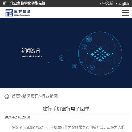
新一代业务数字化转型先锋
中文版
English
首
页
产
品
解
决
方
案
首页
>
新闻资讯
>
行业新闻
咨
建行手机银行电子回单
询
2024/4/2 16:28:30
在数字化浪潮的推动下，手机银行作为金融服务的创新方式，正在为人们
培