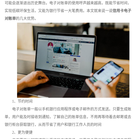
可能会逐渐退出历史舞台。电子对账单的使用呼声越来越高，既能节省时间，
训
实现低碳环保生活，又能为银行节省一大笔费用。本文就来说一说
信用卡电子
对账单
的几大优势。
新
闻
资
讯
关
于
我
1、节约时间
电子对账单一般以手机银行应用程序或电子邮件的方式发送。只要生成账
们
单，用户能及时接收到通知，了解自己的账单信息，不用再等待着去邮寄或去
银行柜台获取银行，从而节省了用户和银行工作人员的时间
2、更为便捷