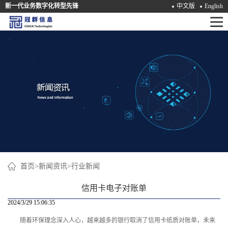
新一代业务数字化转型先锋
中文版
English
首
页
产
品
解
决
方
案
首页
>
新闻资讯
>
行业新闻
咨
信用卡电子对账单
询
2024/3/29 15:06:35
随着环保理念深入人心，越来越多的银行取消了信用卡纸质对账单，未来
培