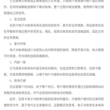
它无需再以邮寄或实体渠道的方式传递，只需用户登录银行账户或应用程
序，任何时候都能查看和下载对账单。整个过程中相当便捷，使得用户能方便
管理自己的财务。
3、安全性高
信用卡电子对账单采用先进的加密技术、更为安全的措施，保证账单信息
在传输和存储过程中非常安全。相反，纸质对账单易丢失或被盗取，因此它的
安全性更高。
4、更为环保
电子对账单能减少对纸张以及印刷资源的使用，降低环境污染，较大程度
节约资源，符合绿色低碳发展需求。
5、内容一致
它与纸质对账单的内容没有任何差别，包括还款和欠款情况、信用卡额
度、交易和费用明细等，以便于用户方便核对和验证账单信息是否准确。
6、查询方便
无论是哪个时间段、处于哪个地方，用户随时随地可通过互联网或移动应
用程序查询账单信息，并不会受到时间和地点的限制。
此外，信用卡电子对账单也能轻松保存和备份，方便用户更好的记录和管
理财务文件。基于现代企业发展状况、运营模式改变等，电子对账单在未来具