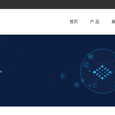
首页
产 品