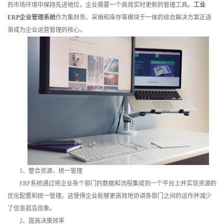
的市场环境中保持先进地位，企业需要一个高效实时更新的管理工具。
工业
训
ERP企业管理系统
作为集财务、采销和库存等模块于一体的综合解决方案正逐
渐成为企业运营管理的核心。
新
闻
资
讯
关
于
我
1、整合资源，统一管理
们
ERP系统通过将企业各个部门的数据和流程集成到一个平台上并实现资源的
优化配置和统一管理。这使得企业能够更高效地协调各部门之间的运作并减少
了信息孤岛现象。
2、提高决策效率