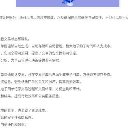
效管理账务，还可以防止信息被篡改，以及确保信息准确性与完整性，不但可以用于
查看交易状态和确认。
回单则能够自动生成、自动存储和自动管理，极大地节约了时间和人力成本。
节，实现全程可追溯，提高了交易的安全性和可信度。
计分析，为企业管理和决策提供参考依据。
回单快速确认交易，并在交易完成后自动生成电子回单，方便双方留存备查。
交接信息，避免纸质回单的丢失和损坏，提高物流效率。
过电子回单记录交易过程和交易结果，方便查询和审计。
程和结果，提高行政效率和公共服务质量。
环境的影响，也节省了资源成本。
信息的安全性和隐私性。
易的便捷性和效率。