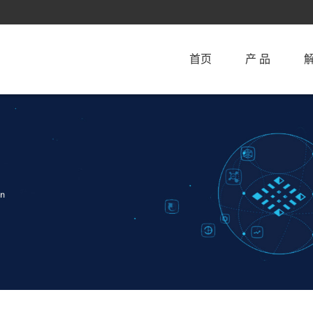
首页
产 品