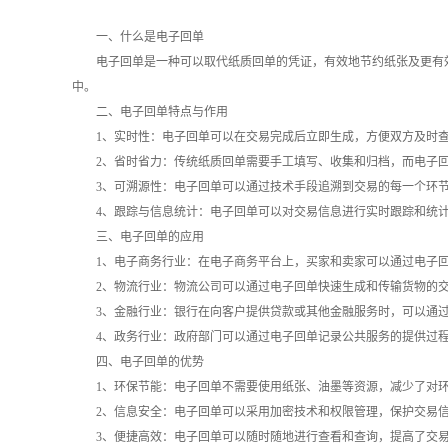
一、什么是电子回单
电子回单是一种可以取代纸质回单的凭证，有效地节约纸张及更有
中。
二、电子回单特点与作用
1、实时性：电子回单可以在交易完成后立即生成，方便双方及时
2、省时省力：传统纸质回单需要手工填写、收集和归档，而电子
3、可溯源性：电子回单可以通过技术手段追溯到交易的每一个环
4、跟踪与信息统计：电子回单可以对交易信息进行实时跟踪和统
三、电子回单的应用
1、电子商务行业：在电子商务平台上，买家和卖家可以通过电子
2、物流行业：物流公司可以通过电子回单快速生成和传输货物的
3、金融行业：银行在向客户提供贷款或其他金融服务时，可以通
4、政务行业：政府部门可以通过电子回单记录公共服务的提供过
四、电子回单的优势
1、环保节能：电子回单不需要使用纸张、油墨等资源，减少了对
2、信息安全：电子回单可以采用加密技术和权限管理，保护交易
3、便捷高效：电子回单可以随时随地进行查看和查询，提高了交