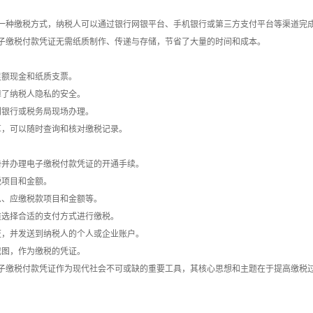
一种缴税方式，纳税人可以通过银行网银平台、手机银行或第三方支付平台等渠道完成
子缴税付款凭证无需纸质制作、传递与存储，节省了大量的时间和成本。
足额现金和纸质支票。
障了纳税人隐私的安全。
到银行或税务局现场办理。
享，可以随时查询和核对缴税记录。
册并办理电子缴税付款凭证的开通手续。
税项目和金额。
息、应缴税款项目和金额等。
道选择合适的支付方式进行缴税。
证，并发送到纳税人的个人或企业账户。
截图，作为缴税的凭证。
子缴税付款凭证作为现代社会不可或缺的重要工具，其核心思想和主题在于提高缴税