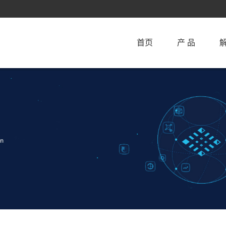
首页
产 品