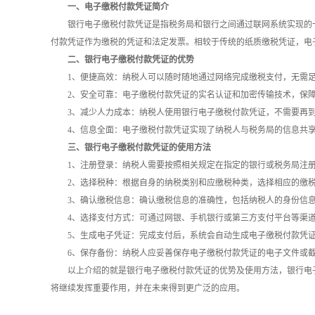
一、电子缴税付款凭证简介
银行电子缴税付款凭证是指税务局和银行之间通过联网系统实现的
付款凭证作为缴税的凭证和法定发票。相较于传统的纸质缴税凭证，电
二、银行电子缴税付款凭证的优势
1、便捷高效：纳税人可以随时随地通过网络完成缴税支付，无需
2、安全可靠：电子缴税付款凭证的实名认证和加密传输技术，保
3、减少人力成本：纳税人使用银行电子缴税付款凭证，不需要再
4、信息全面：电子缴税付款凭证实现了纳税人与税务局的信息共
三、银行电子缴税付款凭证的使用方法
1、注册登录：纳税人需要按照相关规定在指定的银行或税务局注
2、选择税种：根据自身的纳税类别和应缴税种类，选择相应的缴
3、确认缴税信息：确认缴税信息的准确性，包括纳税人的身份信
4、选择支付方式：可通过网银、手机银行或第三方支付平台等渠
5、生成电子凭证：完成支付后，系统会自动生成电子缴税付款凭
6、保存备份：纳税人应妥善保存电子缴税付款凭证的电子文件或
以上介绍的就是银行电子缴税付款凭证的优势及使用方法，银行电
将继续发挥重要作用，并在未来得到更广泛的应用。‍