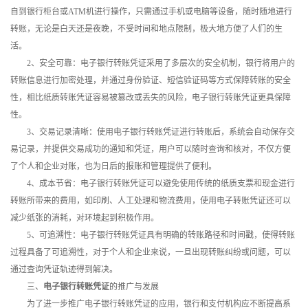
自到银行柜台或ATM机进行操作，只需通过手机或电脑等设备，随时随地进行
转账，无论是白天还是夜晚，不受时间和地点限制，极大地方便了人们的生
活。
2、安全可靠：电子银行转账凭证采用了多层次的安全机制，银行将用户的
转账信息进行加密处理，并通过身份验证、短信验证码等方式保障转账的安全
性，相比纸质转账凭证容易被篡改或丢失的风险，电子银行转账凭证更具保障
性。
3、交易记录清晰：使用电子银行转账凭证进行转账后，系统会自动保存交
易记录，并提供交易成功的通知和凭证，用户可以随时查询和核对，不仅方便
了个人和企业对账，也为日后的报账和管理提供了便利。
4、成本节省：电子银行转账凭证可以避免使用传统的纸质支票和现金进行
转账所带来的费用，如印刷、人工处理和物流费用，使用电子转账凭证还可以
减少纸张的消耗，对环境起到积极作用。
5、可追溯性：电子银行转账凭证具有明确的转账路径和时间戳，使得转账
过程具备了可追溯性，对于个人和企业来说，一旦出现转账纠纷或问题，可以
通过查询凭证轨迹得到解决。
三、
电子银行转账凭证
的推广与发展
为了进一步推广电子银行转账凭证的应用，银行和支付机构应不断提高系