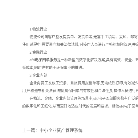
1.物流行业
物流公司向客户签发提货单、发货单等,无需手工填写、复印、邮寄
使用过程中,需要遵守相关法律法规,对操作人员进行严格的权限管理,并
2.金融行业
ofd电子回单服务
是一种新型的数字化解决方案,具有高效、安全、
低成本,同时也有助于环保事业的推进。
3.企业内部
企业向员工发放工资条、差旅费用报销单等,无需纸质打印,有效减
用,严格遵守相关法律法规,确保回单的有效性和合法性,对操作人员进行
在物流、金融、企业内部管理等场景中,ofd电子回单服务都有广泛
的数字化和无纸化,从而更好地适应时代的发展和要求。相信ofd电子回
上一篇：
中小企业资产管理系统