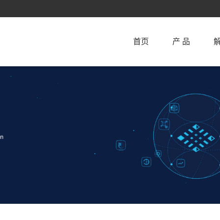
首页
产 品