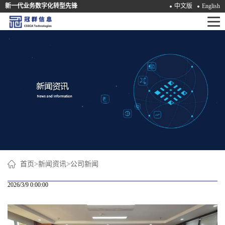
新一代业务数字化转型先锋
中文版
English
首
页
产
品
解
决
方
案
首页
>
新闻资讯
>
公司新闻
咨
2026/3/9 0:00:00
询
培