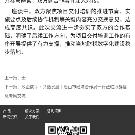
并参与座谈，双方就合作事宜深入对接。
座谈中，双方聚焦项目交付培训的推进节奏、实
施要点及后续协作机制等关键内容充分交换意见，达
成高度共识。此次交流进一步夯实了双方的合作基
础，明确了后续工作方向，为项目交付培训工作的有
序开展提供了有力支撑，推动当地财税数字化建设稳
步落地。
上一篇：无
下一篇：
政企携手・共话发展｜眉山市经济合作局一行莅临冠群信
息考察交流
产 品
解决方案
咨询培训
新闻资讯
关于我们