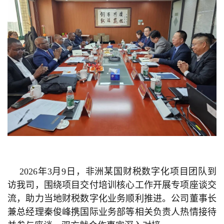
训
新
闻
资
讯
关
于
我
2026年3月9日，非洲某国财税数字化项目团队到
们
访我司，围绕项目交付培训核心工作开展专项座谈交
流，助力当地财税数字化业务顺利推进。公司董事长
兼总经理秦俊峰携国际业务部等相关负责人热情接待