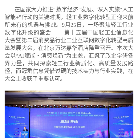
在国家大力推进“数字经济”发展、深入实施“人工
训
智能
+”行动的关键时期，轻工业数字化转型正迎来前
新
所未有的机遇与挑战。9月25日，一场聚焦轻工行业
数字化升级的盛会 ——第十五届中国轻工业信息化
闻
大会暨第二届消费品行业工业互联网数字化转型高质
资
量发展大会，在北京万达嘉华酒店隆重召开。本次大
会以“AI赋能・消费焕新”为主题，汇聚了政企学研各
讯
界力量，共同探索轻工行业新质化、高质量发展路
径，而冠群信息凭借过硬的技术实力与行业实践，在
关
大会上收获了重要认可。
于
我
们