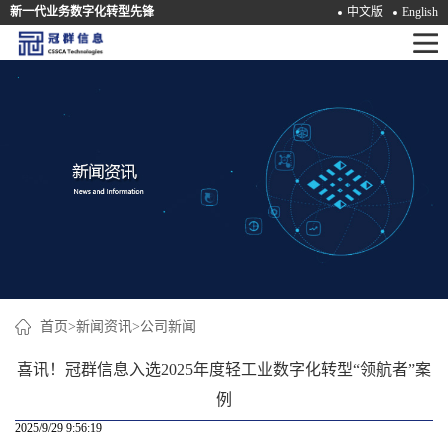
新一代业务数字化转型先锋
中文版
English
首
页
产
品
解
决
方
案
首页
>
新闻资讯
>
公司新闻
咨
喜讯！冠群信息入选2025年度轻工业数字化转型“领航者”案
询
例
2025/9/29 9:56:19
培