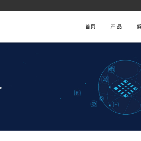
首页
产 品