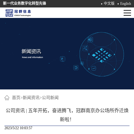
新一代业务数字化转型先锋
中文版
English
首
页
产
品
解
决
方
案
首页
>
新闻资讯
>
公司新闻
咨
公司资讯 | 五年开拓，奋进腾飞，冠群南京办公场所乔迁焕
询
新啦！
2023/5/22 10:03:57
培