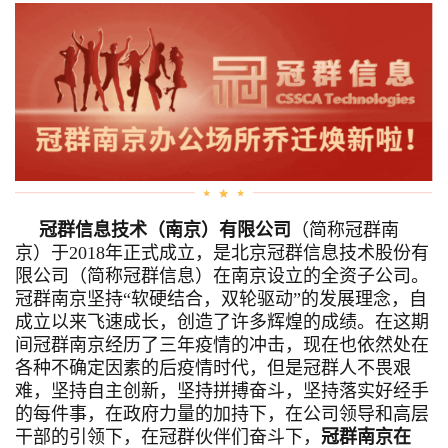
训
新
闻
资
讯
冠群信息技术（南京）有限公司
（简称冠群南
关
京）
于2018年正式成立，是北京冠群信息技术股份有
限公司（简称冠群信息）在南京设立的全资子公司。
于
冠群南京坚持“软硬结合，双轮驱动”的发展理念，自
成立以来飞速成长，创造了许多辉煌的成绩。在这期
我
间冠群南京经历了三年疫情的冲击，现在也依然处在
们
各种不确定因素的后疫情时代，但是冠群人不畏艰
难，坚持自主创新，坚持拼搏奋斗，坚持落实好经手
的每件事，在政府力量的加持下，在公司领导和高层
干部的引领下，在冠群伙伴们奋斗下，
冠群南京在