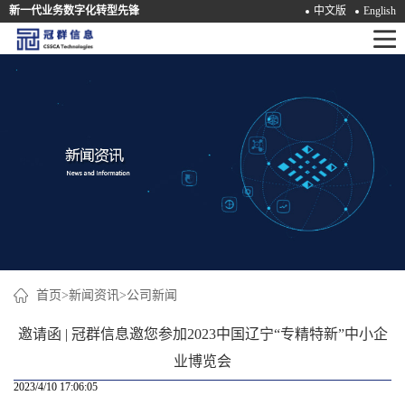
新一代业务数字化转型先锋
中文版
English
首
页
产
品
解
决
方
案
首页
>
新闻资讯
>
公司新闻
咨
邀请函 | 冠群信息邀您参加2023中国辽宁“专精特新”中小企
询
业博览会
2023/4/10 17:06:05
培