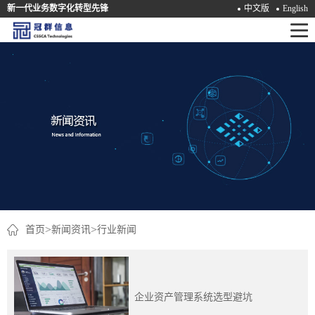
新一代业务数字化转型先锋
中文版
English
首
页
产
品
解
决
方
案
>
>
首页
新闻资讯
行业新闻
咨
询
企业资产管理系统选型避坑
培