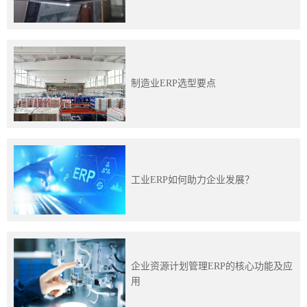
训
新
闻
制造业ERP选型要点
资
讯
关
工业ERP如何助力企业发展？
于
我
们
企业资源计划管理ERP的核心功能及应
用